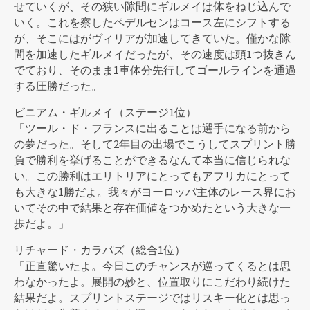
せていくが、その狭い隙間にギルメイは体をねじ込んで
いく。これを察したペデルセンはコース左にシフトする
が、そこにはがヴィリアが加速してきていた。僅かな隙
間を加速したギルメイだったが、その速度は頭1つ抜きん
でており、そのまま1車体分先行してゴールラインを通過
する圧勝だった。
ビニアム・ギルメイ（ステージ1位）
「ツール・ド・フランスに出ることは選手になる前から
の夢だった。そして2年目の出場でこうしてスプリント勝
負で勝利を挙げることができるなんて本当に信じられな
い。この勝利はエリトリアにとってもアフリカにとって
も大きな1勝だよ。我々がヨーロッパ主体のレース界にお
いてその中で結果と存在価値をつかめたという大きな一
歩だよ。」
リチャード・カラパズ（総合1位）
「正直驚いたよ。今日このチャンスが巡ってくるとは思
わなかったよ。展開の妙と、位置取りにこだわり続けた
結果だよ。スプリントステージではリスキー化とは思っ