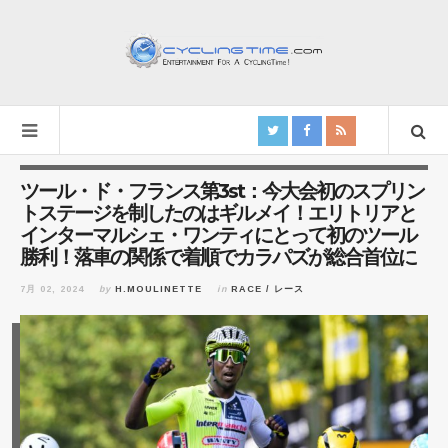
ツール・ド・フランス第3st：今大会初のスプリン
トステージを制したのはギルメイ！エリトリアと
インターマルシェ・ワンティにとって初のツール
勝利！落車の関係で着順でカラパズが総合首位に
7月 02, 2024
by
H.MOULINETTE
in
RACE / レース