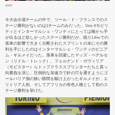
©ASO
今大会出場チームの中で、ツール・ド・フランスでのス
テージ勝利がないのは2チームのみだった。Uno-Xモビリ
ティとインターマルシェ・ワンティにとっては喉から手
が出るほど欲しかったステージ勝利だが、残り1.6㎞での
落車の影響で大きく分断されたスプリントの末にその勝
利を手にしたのはインターマルシェ・ワンティのビニア
ム・ギルメイだった。落車を回避したマッズ・ペデルセ
ン（リドル・トレック）、フェルナンド・ガヴィリア
（モビスター）らトップクラススプリンターたちと真っ
向勝負を演じ、圧倒的な加速力で針の穴を通すようにゴ
ールバリア側の狭い隙間を駆け上がったギルメイが、エ
リトリア人初、そしてアフリカの有色人種として初のス
テージ勝利を挙げた。