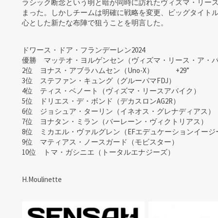
ラシック断念という明と暗が同時に訪れたヴィズマ・リー
まった。しかしチームは明確に戦略を変更、ビッグタイト
心とした新たな布陣で狙うことを明言した。
ドワース・ドア・フランデーレン2024
優勝 マッテオ・ヨルゲンセン（ヴィズマ・リース・ア・バイ
2位 ヨナス・アブラハムセン（Uno-X） +29”
3位 ステファン・キュング（グルーパマFDJ）
4位 ティス・ベノート（ヴィズマ・リースアバイク）
5位 ドリエス・デ・ボンド（デカスロンAG2R）
6位 ジョシュア・ターリン（イネオス・グレナディアス）
7位 ヨナタン・ミラン（バーレーン・ヴィクトリアス） +
8位 ミカエル・ヴァルグレン（EFエデュケーションイージ
9位 マティアス・ノースガード（モビスター）
10位 トマ・ガシニエ（トータルエナジーズ）
H.Moulinette