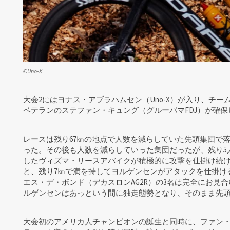
©Uno-X
大会2にはヨナス・アブラハムセン（Uno-X）が入り、チ
ベテランのステファン・キュング（グルーパマFDJ）が確保
レースは残り67㎞の地点で人数を減らしていた先頭集団で
った。その後も人数を減らしていった集団だったが、残り5
したヴィズマ・リースアバイクが積極的に攻撃を仕掛け続
と、残り7㎞で満を持してヨルゲンセンがアタックを仕掛け
エス・デ・ボンド（デカスロンAG2R）の3名は完全にお見
ルゲンセンはあっという間に独走態勢となり、そのまま先
大会初のアメリカ人チャンピオンの誕生と同時に、ファン