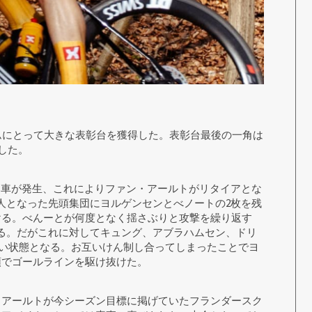
ームにとって大きな表彰台を獲得した。表彰台最後の一角は
した。
落車が発生、これによりファン・アールトがリタイアとな
人となった先頭集団にヨルゲンセンとべノートの2枚を残
ける。べんーとが何度となく揺さぶりと攻撃を繰り返す
る。だがこれに対してキュング、アブラハムセン、ドリ
合い状態となる。お互いけん制し合ってしまったことでヨ
頭でゴールラインを駆け抜けた。
・アールトが今シーズン目標に掲げていたフランダースク