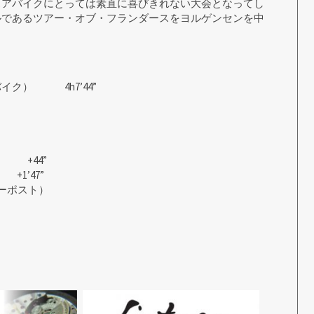
スアバイクにとっては素直に喜びきれない大会となってし
ルであるツアー・オブ・フランダースをヨルゲンセンを中
ク） 4h7’44”
 +44”
1’47”
ーポスト）