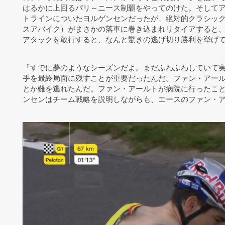
はるかに上回るパリ～ニース制覇をやってのけた。そして
トラインについたヨルゲンセンだったが、絶対的クラシッ
スアバイク）がまさかの落車に巻き込まれリタイアすると、
アタックを敢行すると、なんと驚きの逃げ切り勝利を挙げ
「すでに夢のようなシーズンだよ。まだふわふわしていて
手を最終局面に残すことが重要だったんだ。ファン・アー
とか難を逃れたんだ。ファン・アールトが病院に行ったこ
ンセンはチーム戦略を説明しながらも、エースのファン・