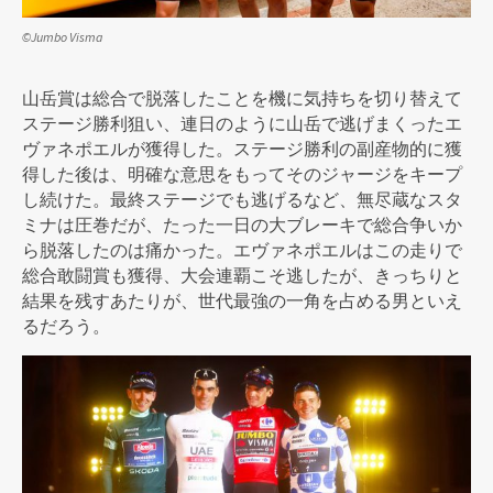
©Jumbo Visma
山岳賞は総合で脱落したことを機に気持ちを切り替えて
ステージ勝利狙い、連日のように山岳で逃げまくったエ
ヴァネポエルが獲得した。ステージ勝利の副産物的に獲
得した後は、明確な意思をもってそのジャージをキープ
し続けた。最終ステージでも逃げるなど、無尽蔵なスタ
ミナは圧巻だが、たった一日の大ブレーキで総合争いか
ら脱落したのは痛かった。エヴァネポエルはこの走りで
総合敢闘賞も獲得、大会連覇こそ逃したが、きっちりと
結果を残すあたりが、世代最強の一角を占める男といえ
るだろう。