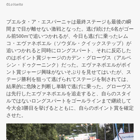
©La Vuelta
ブエルタ・ア・エスパーニャは最終ステージも最後の瞬
間まで目が離せない激戦となった。逃げ続けた6名がゴー
ル前500mで追いつかれるが、今日も逃げに乗ったレム
コ・エヴァネポエル（ソウダル・クイックステップ）が
追いつかれると同時にロングスパート、それに反応した
のはポイント賞ジャージのカデン・グローヴス（アルペ
シン・ドゥクーニンク）だった。エヴァネポエルがポイ
ント賞ジャージ興味がないそぶりを見せてはいたが、ス
テージ勝利を狙って逃げられてステージを制されては、
結果的に危険と判断し単騎で逃げに乗った。グローヴス
は先行したエヴァネポエルを追走すると、自らのスタイ
ルではないロングスパートをゴールラインまで継続して
今大会3勝目を挙げるとともに、自らのポイント賞を確定
させた。