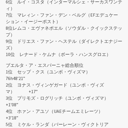
6位 ルイ・コスタ（インターマルシェ・サーカスワンテ
ィ）
7位 マレィン・ファン・デン・ベルグ（EFエデュケー
ション・イージーポスト）
8位レムコ・エヴァネポエル（ソウダル・クイックステッ
プ）
9位 ドリエス・ファン・ヘステル（ダイレクトエナジー
ズ）
10位 レナード・ケムナ（ボーラ・ハンスグロエ）
ブエルタ・ア・エスパーニャ総合順位
1位 セップ・クス（ユンボ・ヴィズマ）
76h48’21”
2位 ヨナス・ヴィンゲガード（ユンボ・ヴィズ
マ） +17”
3位 プリモズ・ログリッチ（ユンボ・ヴィズマ）
+1’08”
4位 ホァン・アユソ（UAEチームエミレーツ）
+3’18”
5位 ミケル・ランダ（バーレーン・ヴィクトリア