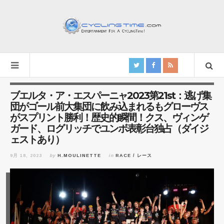
ブエルタ・ア・エスパーニャ2023第21st：逃げ集
団がゴール前大集団に飲み込まれるもグローヴス
がスプリント勝利！歴史的瞬間！クス、ヴィンゲ
ガード、ログリッチでユンボ表彰台独占（ダイジ
ェストあり）
9月 18, 2023
by
H.MOULINETTE
in
RACE / レース