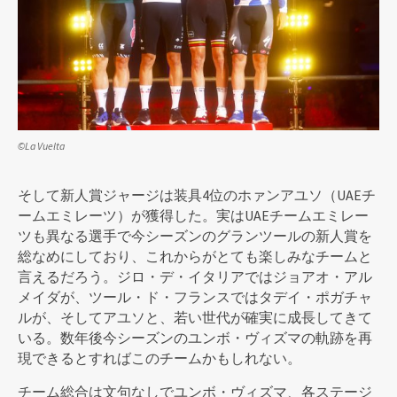
©La Vuelta
そして新人賞ジャージは装具4位のホァンアユソ（UAEチ
ームエミレーツ）が獲得した。実はUAEチームエミレー
ツも異なる選手で今シーズンのグランツールの新人賞を
総なめにしており、これからがとても楽しみなチームと
言えるだろう。ジロ・デ・イタリアではジョアオ・アル
メイダが、ツール・ド・フランスではタデイ・ポガチャ
ルが、そしてアユソと、若い世代が確実に成長してきて
いる。数年後今シーズンのユンボ・ヴィズマの軌跡を再
現できるとすればこのチームかもしれない。
チーム総合は文句なしでユンボ・ヴィズマ、各ステージ