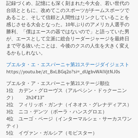
記録づくめ、記憶にも深く刻まれた今大会、若い世代の
台頭とともに、改めてこのスポーツがチームスポーツで
あること、そして信頼と人間性はリンクしていることを
感じさせる大会となった。10年ぶりのアメリカ人選手の
勝利、「僕はエースの器ではないので」と語っていた男
が、エースとして立派に総合リーダージャージを最終日
まで守る抜いたことは、今後のクスの人生を大きく変え
るかもしれない。
ブエルタ・エ・エスパーニャ第21ステージダイジェスト
https://youtu.be/zt_BxLBGq2o?si=_dUgbvWAlVjtNJ0s
ブエルタ・ア・エスパーニャ第21ステージ順位
1位 カデン・グローヴス（アルペシン・ドゥクーニン
ク） 2h24’13”
2位 フィリッポ・ガンナ（イネオス・グレナディアス）
3位 ニコ・デンツ（ボーラ・ハンスグロエ）
4位 ユーゴ・ページ（インターマルシェ・サーカスワン
ティ）
5位 イヴァン・ガルシア（モビスター）