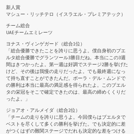
新人賞
マシュー・リッチテロ（イスラエル・プレミアテック）
チーム総合
UAEチームエミレーツ
ヨナス・ヴィンゲガード（総合1位）
「総合優勝できたことを誇りに思うよ。僕自身初のブエ
ルタ総合優勝でグランツール3勝目だね。本当にこの3週
間はきつかったよ。第一週は好調でステージ2勝を挙げた
けど、その後は我慢の走りだったよ。でも最終週になっ
て持ち直すことができたんだ。ボーラ・デル・ムンドで
の勝利は本当に最高の満足感を得られたよ。このブエル
タの栄冠をそこで確定できたのは、最高の締めくくりだ
ったよ。」
ジョアオ・アルメイダ（総合2位）
「チームの走りを誇りに思うよ。今回僕らはブエルタで
ベストを尽くして多くの勝利を挙げた。でも決定的に差
がつくはずの難関ステージでだれも決定的な差をつける