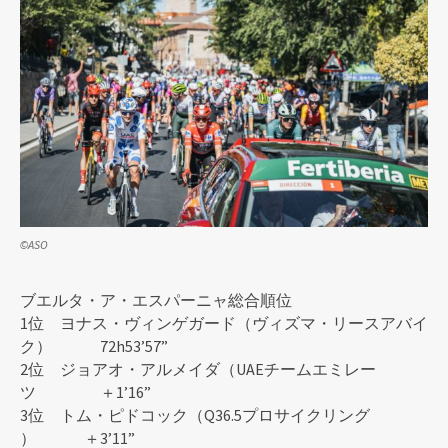
©ASO
ブエルタ・ア・エスパーニャ総合順位
1位 ヨナス・ヴィンゲガード（ヴィズマ・リースアバイ
ク） 72h53’57”
2位 ジョアオ・アルメイダ（UAEチームエミレー
ツ ＋1’16”
3位 トム・ピドコック（Q36.5プロサイクリング
） ＋3’11”