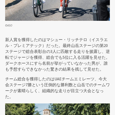
©ASO
新人賞を獲得したのはマシュー・リッチテロ（イスラエ
ル・プレミアテック）だった。最終山岳ステージの第20
ステージで総合表彰台の3人に匹敵する走りを披露し、逆
転でジャージを獲得、総合でも5位に入る活躍を見せた。
ダークホースにすら名前が挙がっていなかった男が、誰
も予想すらできなかった驚きの結果を残して見せた。
チーム総合を獲得したのはUAEチームエミレーツ、今大
会ステージ7勝という圧倒的な勝利数と山岳でのチームワ
ークが素晴らしく、組織的な走りが目立つ大会となっ
た。