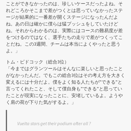
ことができなかったのは、珍しいケースだったよね。そ
れどころかそこまで差がつくとは思っていなかったステ
ージが結果的に一番差が開くステージになったんだよ
ね。あの日は確かに僕らは猛プッシュをしていたけど
ね。それからわかるのは、実際にはコースの難易度が差
をつけるのではなく、選手たちの走りで差がつくってこ
とだね。この3週間、チームは本当によくやったと思う
よ。」
トム・ピドコック（総合3位）
「今まではグランツールはそんなに楽しいと思ったこと
がなかったんだ。でもこの総合3位はその考え方を大きく
変えるには十分だよ。僕をよく知る人たちが”できる”と
言ってくれたこと、そして僕自身も”できる”と思ってい
たことが現実になったことに、安堵しているよ。ようや
く肩の荷が下りた気がするよ。」
Vuelta stars get their podium after all ?