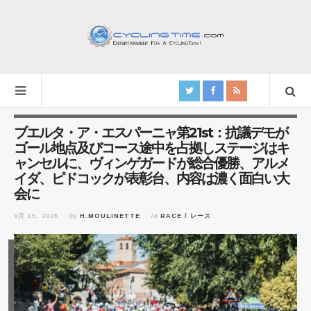
ブエルタ・ア・エスパーニャ第21st：抗議デモが
ゴール地点及びコース途中を占拠しステージはキ
ャンセルに、ヴィンゲガードが総合優勝、アルメ
イダ、ピドコックが表彰台、内容は濃く面白い大
会に
9月 15, 2025
by
H.MOULINETTE
in
RACE / レース