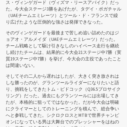
ス・ヴィンゲガード（ヴィズマ・リースアバイク）だっ
た。今大会ステージ3勝をあげたが、タデイ・ポガチャル
（UAEチームエミレーツ）とツール・ド・フランスで繰
り広げたような圧倒的な強さは発揮できなった。
そのヴィンゲガードを最後まで苦しめ追い詰めたのはジ
ョアオ・アルメイダ（UAEチームエミレーツ）だった。
チーム戦略として駆け引きなしのハイペース走行を継続
し続けたチームは、結果的に今大会21ステージ中7勝（実
質19ステージ中7勝）を挙げ、今大会の主役であったこと
は間違いない。
そしてその二人から遅れはしたが、大きく突き放されは
しな勝ったのが、グランツールライダーになりたいと語
り、挑戦をしてきたトム・ピドコック（Q36.5プロサイク
リング）だった。過去にもグランツールには出場してき
たが、本格的に狙ってではなかった。だが今大会は明確
にクライマーとしてのトレーニングを積んで、総合争い
へと参戦してきた。シクロクロスとMTBで世界チャンピ
オンになっている男は大舞台でのプレッシャーをはねの