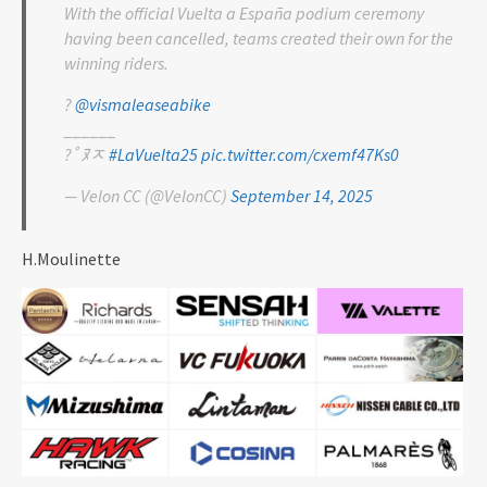
With the official Vuelta a España podium ceremony
having been cancelled, teams created their own for the
winning riders.
?
@vismaleaseabike
______
?￰ﾟﾇﾸ
#LaVuelta25
pic.twitter.com/cxemf47Ks0
— Velon CC (@VelonCC)
September 14, 2025
H.Moulinette