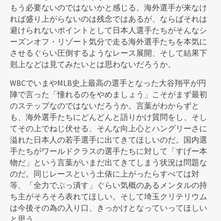
もう必要ないのではないかと感じる。海外選手が来なけ
れば盛り上がらないのは残念ではあるが、ならばそれは
避けられないポイントとして日本人選手たちがそんなシ
ーズンオフ・リゾート気分で走る海外選手たちを本気に
させるぐらい圧倒するようなレース展開、そして結果下
剋上などは見てみたいとは思わないだろうか。
WBCでいまやMLB史上最高の選手となった大谷翔平が円
陣で言った「憧れるのをやめましょう」こそがまず最初
のステップなのではないだろうか。言葉がわからずと
も、海外選手たちにどんどんと語りかけ質問をし、そし
てその上でねじ伏せる、そんな向上心とハングリーさに
溢れた日本人の若手選手に出てきてほしいのだ。国内選
手たちがワールドクラスの選手たちに対して「すげー本
物だ」という言葉がいまだ出てきてしまう状況は問題な
のだ。同じレースという土俵に上がったらすべては対
等、「全力でぶっ潰す」ぐらい気概のあるメンタルの持
ち主がそろそろ表れてほしい。そして埼玉クリテリウム
は今後その為の入り口、きっかけとなっていってほしい
と思う。