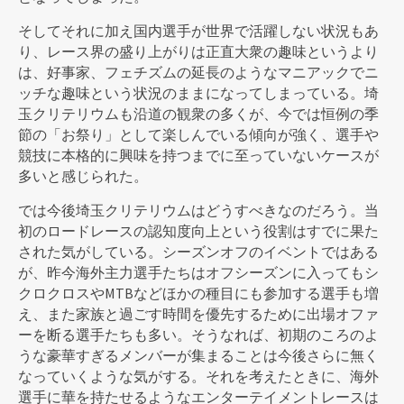
そしてそれに加え国内選手が世界で活躍しない状況もあ
り、レース界の盛り上がりは正直大衆の趣味というより
は、好事家、フェチズムの延長のようなマニアックでニ
ッチな趣味という状況のままになってしまっている。埼
玉クリテリウムも沿道の観衆の多くが、今では恒例の季
節の「お祭り」として楽しんでいる傾向が強く、選手や
競技に本格的に興味を持つまでに至っていないケースが
多いと感じられた。
では今後埼玉クリテリウムはどうすべきなのだろう。当
初のロードレースの認知度向上という役割はすでに果た
された気がしている。シーズンオフのイベントではある
が、昨今海外主力選手たちはオフシーズンに入ってもシ
クロクロスやMTBなどほかの種目にも参加する選手も増
え、また家族と過ごす時間を優先するために出場オファ
ーを断る選手たちも多い。そうなれば、初期のころのよ
うな豪華すぎるメンバーが集まることは今後さらに無く
なっていくような気がする。それを考えたときに、海外
選手に華を持たせるようなエンターテイメントレースは