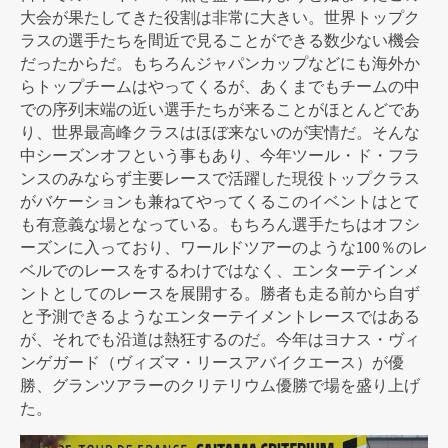
大会が果たしてきた役割は非常に大きい。世界トップク
ラスの選手たちを間近で見ることができる数少ない機会
だったからだ。もちろんジャパンカップなどにも海外か
らトップチームはやってくるが、あくまでもチームの中
での序列末端の近い選手たちが来ることがほとんどであ
り、世界最高峰クラスはほぼ来ないのが実情だ。そんな
中シーズンオフという事もあり、今年ツール・ド・フラ
ンスのみならず主要レースで活躍した現役トップクラス
がバケーションも兼ねてやってくるこのイベントはとて
も有意義な場となっている。もちろん選手たちはオフシ
ーズンに入っており、ワールドツアーのような100％のレ
ベルでのレースをするわけではなく、エンターテインメ
ントとしてのレースを展開する。勝者も走る前から自ず
と予測できるようなエンターテイメントレースではある
が、それでも沿道は熱狂するのだ。今年はヨナス・ヴィ
ンゲガード（ヴィズマ・リースアバイクエース）が優
勝、グランツアラーのクリテリウム優勝で場を盛り上げ
た。