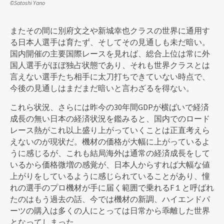
©Satoshi Yano
またその間に別府文之や新城幸也クラスの世界に通用す
る日本人選手は育たず、そしてその見通しも未だ暗い。
国内開催の主要国際レースを見れば、総合上位は常に外
国人選手がほぼ独占状態であり、それも世界クラスとは
言えない選手たち相手に太刀打ちできていない時点で、
今後の見通しはまだまだ暗いと言わざるを得ない。
これら状況、さらには昨今の30年間GDPが横ばいで経済
成長の無い日本の経済状況を鑑みると、国内でのロード
レース熱がこれ以上盛り上がっていくことは正直考えら
えないのが現状だ。機材の価格が大幅に上がっているよ
うに感じるが、これも結局海外は通常の経済成長をして
いるから価格微増の感覚が、日本人からすれば大幅な値
上がりをしているように感じられていることがあり、憧
れの選手のプロ機材が手に届く範囲で乗れるF１と呼ばれ
たのはもう過去の話、今では機材の新調、ハイエンドパ
ーツの購入は多くの人にとっては日常から乖離した世界
となってしまった。