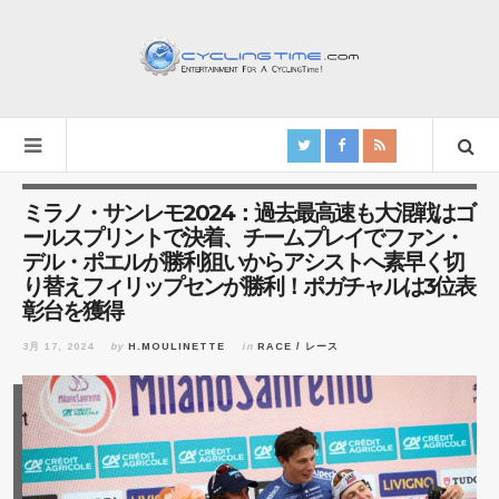
ミラノ・サンレモ2024：過去最高速も大混戦はゴ
ールスプリントで決着、チームプレイでファン・
デル・ポエルが勝利狙いからアシストへ素早く切
り替えフィリップセンが勝利！ポガチャルは3位表
彰台を獲得
3月 17, 2024
by
H.MOULINETTE
in
RACE / レース