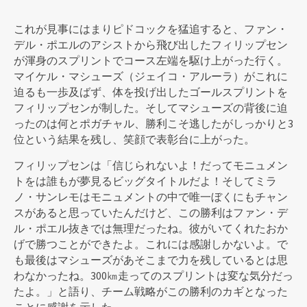
これが見事にはまりピドコックを猛追すると、ファン・
デル・ポエルのアシストから飛び出したフィリップセン
が渾身のスプリントでコース左端を駆け上がった行く。
マイケル・マシューズ（ジェイコ・アルーラ）がこれに
迫るも一歩及ばず、体を投げ出したゴールスプリントを
フィリップセンが制した。そしてマシューズの背後に迫
ったのは何とポガチャル、勝利こそ逃したがしっかりと3
位という結果を残し、笑顔で表彰台に上がった。
フィリップセンは「信じられないよ！だってモニュメン
トをは誰もが夢見るビッグタイトルだよ！そしてミラ
ノ・サンレモはモニュメントの中で唯一ぼくにもチャン
スがあると思っていたんだけど、この勝利はファン・デ
ル・ポエル抜きでは無理だったね。彼がいてくれたおか
げで勝つことができたよ。これには感謝しかないよ。で
も最後はマシューズがあそこまで力を残しているとは思
わなかったね。300㎞走ってのスプリントは変な気分だっ
たよ。」と語り、チーム戦略がこの勝利のカギとなった