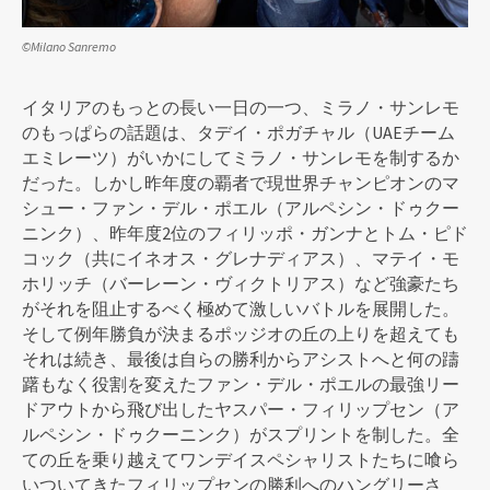
©Milano Sanremo
イタリアのもっとの長い一日の一つ、ミラノ・サンレモ
のもっぱらの話題は、タデイ・ポガチャル（UAEチーム
エミレーツ）がいかにしてミラノ・サンレモを制するか
だった。しかし昨年度の覇者で現世界チャンピオンのマ
シュー・ファン・デル・ポエル（アルペシン・ドゥクー
ニンク）、昨年度2位のフィリッポ・ガンナとトム・ピド
コック（共にイネオス・グレナディアス）、マテイ・モ
ホリッチ（バーレーン・ヴィクトリアス）など強豪たち
がそれを阻止するべく極めて激しいバトルを展開した。
そして例年勝負が決まるポッジオの丘の上りを超えても
それは続き、最後は自らの勝利からアシストへと何の躊
躇もなく役割を変えたファン・デル・ポエルの最強リー
ドアウトから飛び出したヤスパー・フィリップセン（ア
ルペシン・ドゥクーニンク）がスプリントを制した。全
ての丘を乗り越えてワンデイスペシャリストたちに喰ら
いついてきたフィリップセンの勝利へのハングリーさ