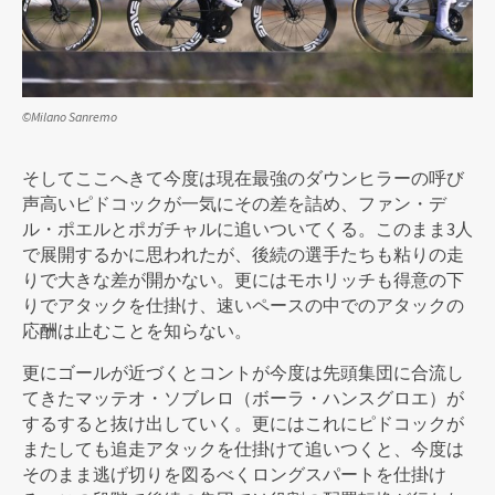
©Milano Sanremo
そしてここへきて今度は現在最強のダウンヒラーの呼び
声高いピドコックが一気にその差を詰め、ファン・デ
ル・ポエルとポガチャルに追いついてくる。このまま3人
で展開するかに思われたが、後続の選手たちも粘りの走
りで大きな差が開かない。更にはモホリッチも得意の下
りでアタックを仕掛け、速いペースの中でのアタックの
応酬は止むことを知らない。
更にゴールが近づくとコントが今度は先頭集団に合流し
てきたマッテオ・ソブレロ（ボーラ・ハンスグロエ）が
するすると抜け出していく。更にはこれにピドコックが
またしても追走アタックを仕掛けて追いつくと、今度は
そのまま逃げ切りを図るべくロングスパートを仕掛け