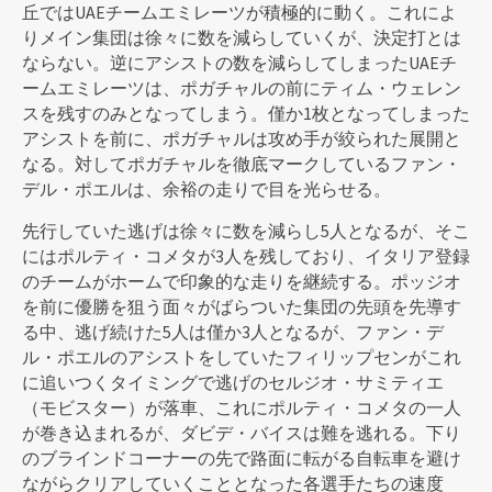
丘ではUAEチームエミレーツが積極的に動く。これによ
りメイン集団は徐々に数を減らしていくが、決定打とは
ならない。逆にアシストの数を減らしてしまったUAEチ
ームエミレーツは、ポガチャルの前にティム・ウェレン
スを残すのみとなってしまう。僅か1枚となってしまった
アシストを前に、ポガチャルは攻め手が絞られた展開と
なる。対してポガチャルを徹底マークしているファン・
デル・ポエルは、余裕の走りで目を光らせる。
先行していた逃げは徐々に数を減らし5人となるが、そこ
にはポルティ・コメタが3人を残しており、イタリア登録
のチームがホームで印象的な走りを継続する。ポッジオ
を前に優勝を狙う面々がばらついた集団の先頭を先導す
る中、逃げ続けた5人は僅か3人となるが、ファン・デ
ル・ポエルのアシストをしていたフィリップセンがこれ
に追いつくタイミングで逃げのセルジオ・サミティエ
（モビスター）が落車、これにポルティ・コメタの一人
が巻き込まれるが、ダビデ・バイスは難を逃れる。下り
のブラインドコーナーの先で路面に転がる自転車を避け
ながらクリアしていくこととなった各選手たちの速度