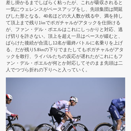
差し掛かるまでしばらく粘ったが、これが吸収されると
一気にウェレンスがペースアップをし、先頭集団は間延
びした形となる。40名ほどの大人数が残る中、満を持し
て頂上まで残り1㎞でポガチャルがアタックを仕掛ける
が、ファン・デル・ポエルはこれにしっかりと対応、逃
げ切りを許さない。頂上を超え一旦はペースが緩むと、
ばらけた後続が合流し12名が最終バトルに名乗りを上げ
る、だが残り5.8㎞の下りでまたしてもポガチャルがアタ
ックを敢行、ライバルたちの反応が遅れたがこれにもフ
ァン・デル・ポエルが何とか対応してそのまま先頭は二
人でつづら折れの下りへと入っていく。