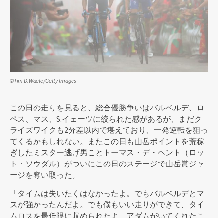
©Tim D.Waele/Getty Images
この日の走りを見ると、総合優勝争いはバルベルデ、ロ
ペス、マス、S.イェーツに絞られた感があるが、まだク
ライズワイクも2分差以内で堪えており、一発逆転を狙っ
てくるかもしれない。またこの日も山岳ポイントを荒稼
ぎしたミスター逃げ男ことトーマス・デ・ヘント（ロッ
ト・ソウダル）がついにこの日のステージで山岳賞ジャ
ージを奪い取った。
「タイムは失いたくはなかったよ。でもバルベルデとマ
スが強かったんだよ。でも僕もいい走りができて、タイ
ムロスを最低限に収められたよ。アダムがいてくれたこ