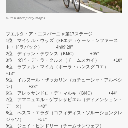
©Tim D.Waele/Getty Images
ブエルタ・ア・エスパーニャ第17ステージ
1位 マイケル・ウッズ（EFエデュケーションファース
ト・ドラパック） 4h09’28”
2位 ディラン・テウンス（BMC） +05”
3位 ダビ・デ・ラ・クルス（チームスカイ） +10”
4位 ラファル・マイカ（ボーラ・ハンスグロエ）
+13”
5位 イルヌール・ザッカリン（カチューシャ・アルペシ
ン） +38”
6位 アレッサンドロ・デ・マルキ（BMC） +44”
7位 アマニュエル・ゲブレザビエル（ディメンション・
データ） +48”
8位 ヘスス・エラダ（コフィディス・ソルーションクレ
ジッツ） +51”
9位 ジェイ・ヒンドリー（チームサンウェブ）