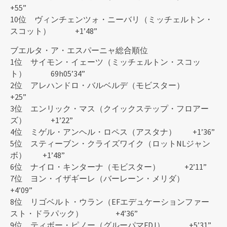
+55”
10位 ヴィンチェンツォ・ニーバリ（ミッチェルトン・
スコット） +1’48”
ブエルタ・ア・エスパーニャ総合順位
1位 サイモン・イェーツ（ミッチェルトン・スコッ
ト） 69h05’34”
2位 アレハンドロ・バルベルデ（モビスター）
+25”
3位 エンリック・マス（クイックステップ・フロアー
ズ） +1’22”
4位 ミゲル・アンヘル・ロペス（アスタナ） +1’36”
5位 スティーブン・クライズワイク（ロットNLジャン
ボ） +1’48”
6位 ナイロ・キンターナ（モビスター） +2’11”
7位 ヨン・イザギーレ（バーレーン・メリダ）
+4’09”
8位 リゴベルト・ウラン（EFエデュケーションファー
スト・ドラパック） +4’36”
9位 ティボー・ピノー（グルーパマFDJ） +5’31”