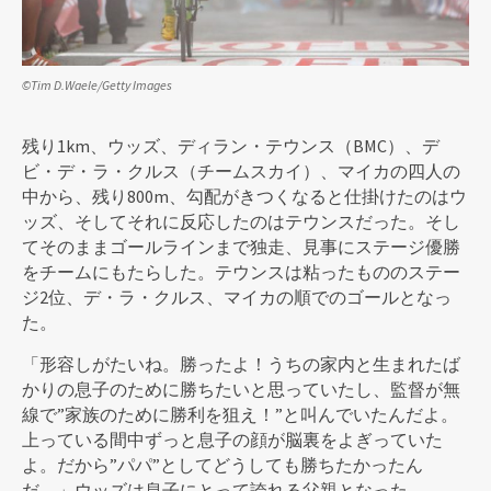
©Tim D.Waele/Getty Images
残り1km、ウッズ、ディラン・テウンス（BMC）、デ
ビ・デ・ラ・クルス（チームスカイ）、マイカの四人の
中から、残り800m、勾配がきつくなると仕掛けたのはウ
ッズ、そしてそれに反応したのはテウンスだった。そし
てそのままゴールラインまで独走、見事にステージ優勝
をチームにもたらした。テウンスは粘ったもののステー
ジ2位、デ・ラ・クルス、マイカの順でのゴールとなっ
た。
「形容しがたいね。勝ったよ！うちの家内と生まれたば
かりの息子のために勝ちたいと思っていたし、監督が無
線で”家族のために勝利を狙え！”と叫んでいたんだよ。
上っている間中ずっと息子の顔が脳裏をよぎっていた
よ。だから”パパ”としてどうしても勝ちたかったん
だ。」ウッズは息子にとって誇れる父親となった。