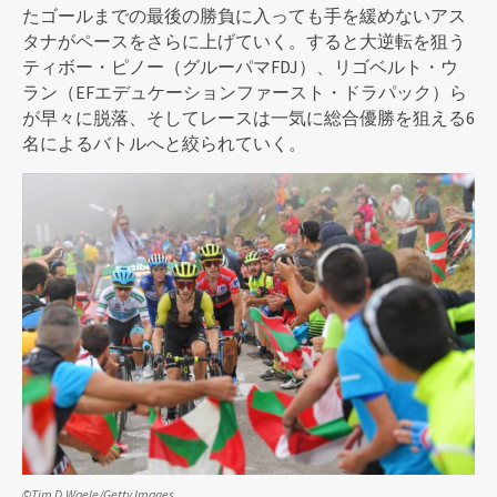
たゴールまでの最後の勝負に入っても手を緩めないアス
タナがペースをさらに上げていく。すると大逆転を狙う
ティボー・ピノー（グルーパマFDJ）、リゴベルト・ウ
ラン（EFエデュケーションファースト・ドラパック）ら
が早々に脱落、そしてレースは一気に総合優勝を狙える6
名によるバトルへと絞られていく。
©Tim D.Waele/Getty Images