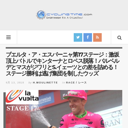
ブエルタ・ア・エスパーニャ第17ステージ：激坂
頂上バトルでキンターナとロペス脱落！バルベル
デとマスがジワリとS.イェーツとの差を詰める！
ステージ勝利は逃げ集団を制したウッズ
9月 13, 2018
by
H.MOULINETTE
in
RACE / レース