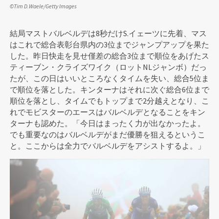
©Tim D.Waele/Getty Images
結局マストバルベルデは8秒だけS.イェーツに先着、マス
はこれで総合表彰台県内の3位までジャンプアップを果た
した。昨日快走を見せ僅差の総合3位まで順位をあげたス
ティーブン・クライズワイク（ロットNLジャンボ）だっ
たが、この日はいいところなくタイムを失い、総合5位ま
で順位を落とした。キンターナはそれに次ぐ総合6位まで
順位を落とし、タイムでもトップまで2分越えとなり、こ
れでモビスターのエースはバルベルデとなることをキン
ターナも認めた。「今日はまったく力が出なかったよ。
でも重要なのはバルベルデがまだ優勝を狙えるというこ
と。ここからは全力でバルベルデをアシストするよ。」